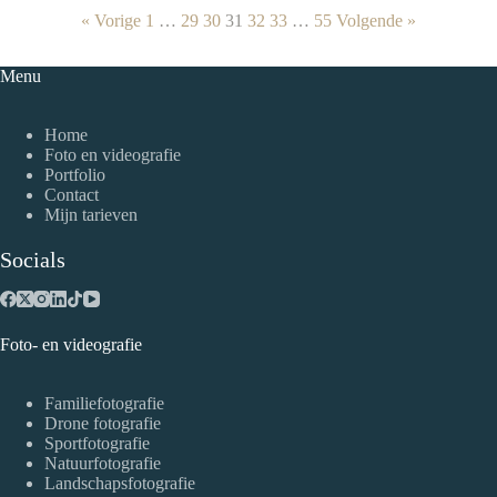
« Vorige
1
…
29
30
31
32
33
…
55
Volgende »
Menu
Home
Foto en videografie
Portfolio
Contact
Mijn tarieven
Socials
Foto- en videografie
Familiefotografie
Drone fotografie
Sportfotografie
Natuurfotografie
Landschapsfotografie