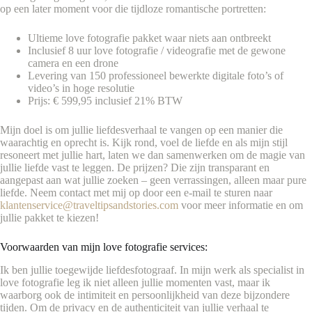
op een later moment voor die tijdloze romantische portretten:
Ultieme love fotografie pakket waar niets aan ontbreekt
Inclusief 8 uur love fotografie / videografie met de gewone
camera en een drone
Levering van 150 professioneel bewerkte digitale foto’s of
video’s in hoge resolutie
Prijs: € 599,95 inclusief 21% BTW
Mijn doel is om jullie liefdesverhaal te vangen op een manier die
waarachtig en oprecht is. Kijk rond, voel de liefde en als mijn stijl
resoneert met jullie hart, laten we dan samenwerken om de magie van
jullie liefde vast te leggen. De prijzen? Die zijn transparant en
aangepast aan wat jullie zoeken – geen verrassingen, alleen maar pure
liefde. Neem contact met mij op door een e-mail te sturen naar
klantenservice@traveltipsandstories.com
voor meer informatie en om
jullie pakket te kiezen!
Voorwaarden van mijn love fotografie services:
Ik ben jullie toegewijde liefdesfotograaf. In mijn werk als specialist in
love fotografie leg ik niet alleen jullie momenten vast, maar ik
waarborg ook de intimiteit en persoonlijkheid van deze bijzondere
tijden. Om de privacy en de authenticiteit van jullie verhaal te