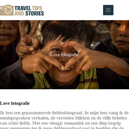
Ga
naar
de
inhoud
Love fotografie
Love fotografie
Ik ben een gepassioneerde liefdesfotograaf. In mijn lens vang ik de
onuitgesproken verhalen, de verstolen blikken en de stille beloftes
van echte liefde. Met een vleugje romantiek en een diep begrip
voor momenten leg ik jouw liefdesverhaal vast in beelden die de