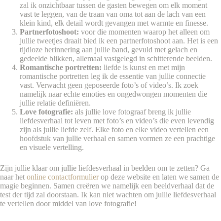
zal ik onzichtbaar tussen de gasten bewegen om elk moment
vast te leggen, van de traan van oma tot aan de lach van een
klein kind, elk detail wordt gevangen met warmte en finesse.
Partnerfotoshoot:
voor die momenten waarop het alleen om
jullie tweetjes draait bied ik een partnerfotoshoot aan. Het is een
tijdloze herinnering aan jullie band, gevuld met gelach en
gedeelde blikken, allemaal vastgelegd in schitterende beelden.
Romantische portretten:
liefde is kunst en met mijn
romantische portretten leg ik de essentie van jullie connectie
vast. Verwacht geen geposeerde foto’s of video’s. Ik zoek
namelijk naar echte emoties en ongedwongen momenten die
jullie relatie definiëren.
Love fotografie:
als jullie love fotograaf breng ik jullie
liefdesverhaal tot leven met foto’s en video’s die even levendig
zijn als jullie liefde zelf. Elke foto en elke video vertellen een
hoofdstuk van jullie verhaal en samen vormen ze een prachtige
en visuele vertelling.
Zijn jullie klaar om jullie liefdesverhaal in beelden om te zetten? Ga
naar het
online contactformulier
op deze website en laten we samen de
magie beginnen. Samen creëren we namelijk een beeldverhaal dat de
test der tijd zal doorstaan. Ik kan niet wachten om jullie liefdesverhaal
te vertellen door middel van love fotografie!