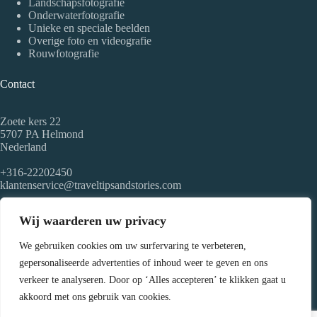
Landschapsfotografie
Onderwaterfotografie
Unieke en speciale beelden
Overige foto en videografie
Rouwfotografie
Contact
Zoete kers 22
5707 PA Helmond
Nederland
+316-22202450
klantenservice@traveltipsandstories.com
KvK nr: 91892368
Wij waarderen uw privacy
Over ons
We gebruiken cookies om uw surfervaring te verbeteren,
gepersonaliseerde advertenties of inhoud weer te geven en ons
Professionele fotograaf / videograaf met een passie voor
verkeer te analyseren. Door op ‘Alles accepteren’ te klikken gaat u
onderwater- en dronefoto- en videografie, die de hele wereld
akkoord met ons gebruik van cookies.
rondreist voor de allermooiste en meest spectaculaire foto's en