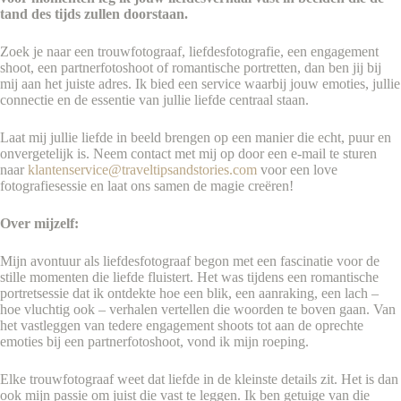
tand des tijds zullen doorstaan.
Zoek je naar een trouwfotograaf, liefdesfotografie, een engagement
shoot, een partnerfotoshoot of romantische portretten, dan ben jij bij
mij aan het juiste adres. Ik bied een service waarbij jouw emoties, jullie
connectie en de essentie van jullie liefde centraal staan.
Laat mij jullie liefde in beeld brengen op een manier die echt, puur en
onvergetelijk is. Neem contact met mij op door een e-mail te sturen
naar
klantenservice@traveltipsandstories.com
voor een love
fotografiesessie en laat ons samen de magie creëren!
Over mijzelf:
Mijn avontuur als liefdesfotograaf begon met een fascinatie voor de
stille momenten die liefde fluistert. Het was tijdens een romantische
portretsessie dat ik ontdekte hoe een blik, een aanraking, een lach –
hoe vluchtig ook – verhalen vertellen die woorden te boven gaan. Van
het vastleggen van tedere engagement shoots tot aan de oprechte
emoties bij een partnerfotoshoot, vond ik mijn roeping.
Elke trouwfotograaf weet dat liefde in de kleinste details zit. Het is dan
ook mijn passie om juist die vast te leggen. Ik ben getuige van die