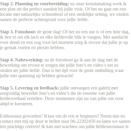
Stap 2. Planning en voorbereiding:
na onze kennismaking werk ik
een plan uit dat perfect aansluit bij jullie visie. Of het nu gaat om een
locatie met natuurlijke schoonheid of een stedelijke setting, we vinden
samen de perfecte achtergrond voor jullie liefde.
Stap 3. Fotoshoot:
de grote dag! Of het nu een uur is of een hele dag,
ik ben er om elk lach en elke liefdevolle blik te vangen. Met aandacht
voor detail en een oog voor het moment zorg ik ervoor dat jullie je op
je gemak voelen en plezier hebben.
Stap 4. Nabewerking:
na de fotoshoot ga ik aan de slag met de
bewerking om ervoor te zorgen dat jullie foto’s en video’s net zo
stralen als jullie liefde. Dan is het tijd voor de grote onthulling waar
jullie met spanning op hebben gewacht!
Stap 5. Levering en feedback:
jullie ontvangen een galerij met
zorgvuldig bewerkte foto’s en video’s die de essentie van jullie
liefdesverhaal vertellen. Deze momenten zijn nu van jullie om voor
altijd te koesteren.
Enthousiast geworden? Klaar om de reis te beginnen? Neem dan nu
contact met mij op door te bellen naar 06-22202450 en laten we samen
iets prachtigs creëren! Ik kan niet wachten om jullie liefdesavontuur te