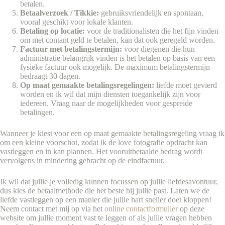
betalen.
Betaalverzoek / Tikkie:
gebruiksvriendelijk en spontaan,
vooral geschikt voor lokale klanten.
Betaling op locatie:
voor de traditionalisten die het fijn vinden
om met contant geld te betalen, kan dat ook geregeld worden.
Factuur met betalingstermijn:
voor diegenen die hun
administratie belangrijk vinden is het betalen op basis van een
fysieke factuur ook mogelijk. De maximum betalingstermijn
bedraagt 30 dagen.
Op maat gemaakte betalingsregelingen:
liefde moet gevierd
worden en ik wil dat mijn diensten toegankelijk zijn voor
iedereen. Vraag naar de mogelijkheden voor gespreide
betalingen.
Wanneer je kiest voor een op maat gemaakte betalingsregeling vraag ik
om een kleine voorschot, zodat ik de love fotografie opdracht kan
vastleggen en in kan plannen. Het vooruitbetaalde bedrag wordt
vervolgens in mindering gebracht op de eindfactuur.
Ik wil dat jullie je volledig kunnen focussen op jullie liefdesavontuur,
dus kies de betaalmethode die het beste bij jullie past. Laten we de
liefde vastleggen op een manier die jullie hart sneller doet kloppen!
Neem contact met mij op via het
online contactformulier
op deze
website om jullie moment vast te leggen of als jullie vragen hebben