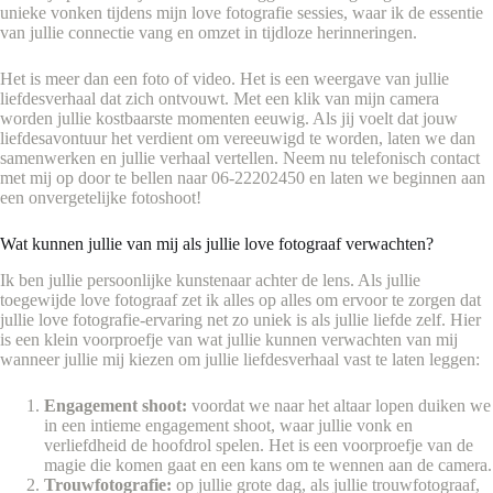
unieke vonken tijdens mijn love fotografie sessies, waar ik de essentie
van jullie connectie vang en omzet in tijdloze herinneringen.
Het is meer dan een foto of video. Het is een weergave van jullie
liefdesverhaal dat zich ontvouwt. Met een klik van mijn camera
worden jullie kostbaarste momenten eeuwig. Als jij voelt dat jouw
liefdesavontuur het verdient om vereeuwigd te worden, laten we dan
samenwerken en jullie verhaal vertellen. Neem nu telefonisch contact
met mij op door te bellen naar 06-22202450 en laten we beginnen aan
een onvergetelijke fotoshoot!
Wat kunnen jullie van mij als jullie love fotograaf verwachten?
Ik ben jullie persoonlijke kunstenaar achter de lens. Als jullie
toegewijde love fotograaf zet ik alles op alles om ervoor te zorgen dat
jullie love fotografie-ervaring net zo uniek is als jullie liefde zelf. Hier
is een klein voorproefje van wat jullie kunnen verwachten van mij
wanneer jullie mij kiezen om jullie liefdesverhaal vast te laten leggen:
Engagement shoot:
voordat we naar het altaar lopen duiken we
in een intieme engagement shoot, waar jullie vonk en
verliefdheid de hoofdrol spelen. Het is een voorproefje van de
magie die komen gaat en een kans om te wennen aan de camera.
Trouwfotografie:
op jullie grote dag, als jullie trouwfotograaf,