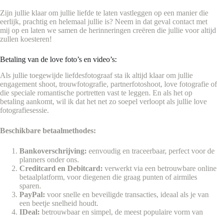
Zijn jullie klaar om jullie liefde te laten vastleggen op een manier die
eerlijk, prachtig en helemaal jullie is? Neem in dat geval contact met
mij op en laten we samen de herinneringen creëren die jullie voor altijd
zullen koesteren!
Betaling van de love foto’s en video’s:
Als jullie toegewijde liefdesfotograaf sta ik altijd klaar om jullie
engagement shoot, trouwfotografie, partnerfotoshoot, love fotografie of
die speciale romantische portretten vast te leggen. En als het op
betaling aankomt, wil ik dat het net zo soepel verloopt als jullie love
fotografiesessie.
Beschikbare betaalmethodes:
Bankoverschrijving:
eenvoudig en traceerbaar, perfect voor de
planners onder ons.
Creditcard en Debitcard:
verwerkt via een betrouwbare online
betaalplatform, voor diegenen die graag punten of airmiles
sparen.
PayPal:
voor snelle en beveiligde transacties, ideaal als je van
een beetje snelheid houdt.
IDeal:
betrouwbaar en simpel, de meest populaire vorm van