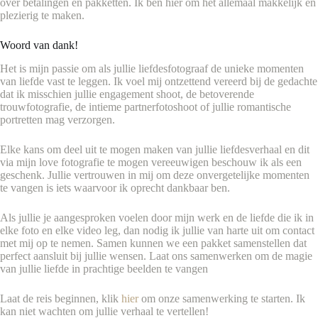
over betalingen en pakketten. Ik ben hier om het allemaal makkelijk en
plezierig te maken.
Woord van dank!
Het is mijn passie om als jullie liefdesfotograaf de unieke momenten
van liefde vast te leggen. Ik voel mij ontzettend vereerd bij de gedachte
dat ik misschien jullie engagement shoot, de betoverende
trouwfotografie, de intieme partnerfotoshoot of jullie romantische
portretten mag verzorgen.
Elke kans om deel uit te mogen maken van jullie liefdesverhaal en dit
via mijn love fotografie te mogen vereeuwigen beschouw ik als een
geschenk. Jullie vertrouwen in mij om deze onvergetelijke momenten
te vangen is iets waarvoor ik oprecht dankbaar ben.
Als jullie je aangesproken voelen door mijn werk en de liefde die ik in
elke foto en elke video leg, dan nodig ik jullie van harte uit om contact
met mij op te nemen. Samen kunnen we een pakket samenstellen dat
perfect aansluit bij jullie wensen. Laat ons samenwerken om de magie
van jullie liefde in prachtige beelden te vangen
Laat de reis beginnen, klik
hier
om onze samenwerking te starten. Ik
kan niet wachten om jullie verhaal te vertellen!