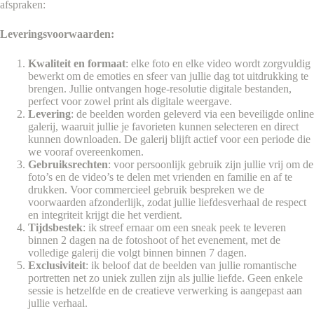
afspraken:
Leveringsvoorwaarden:
Kwaliteit en formaat
: elke foto en elke video wordt zorgvuldig
bewerkt om de emoties en sfeer van jullie dag tot uitdrukking te
brengen. Jullie ontvangen hoge-resolutie digitale bestanden,
perfect voor zowel print als digitale weergave.
Levering
: de beelden worden geleverd via een beveiligde online
galerij, waaruit jullie je favorieten kunnen selecteren en direct
kunnen downloaden. De galerij blijft actief voor een periode die
we vooraf overeenkomen.
Gebruiksrechten
: voor persoonlijk gebruik zijn jullie vrij om de
foto’s en de video’s te delen met vrienden en familie en af te
drukken. Voor commercieel gebruik bespreken we de
voorwaarden afzonderlijk, zodat jullie liefdesverhaal de respect
en integriteit krijgt die het verdient.
Tijdsbestek
: ik streef ernaar om een sneak peek te leveren
binnen 2 dagen na de fotoshoot of het evenement, met de
volledige galerij die volgt binnen binnen 7 dagen.
Exclusiviteit
: ik beloof dat de beelden van jullie romantische
portretten net zo uniek zullen zijn als jullie liefde. Geen enkele
sessie is hetzelfde en de creatieve verwerking is aangepast aan
jullie verhaal.