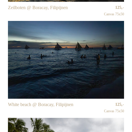
Zeilboten @ Boracay, Filipijnen
125,-
Canvas 75x50
White beach @ Boracay, Filipijnen
125,-
Canvas 75x50