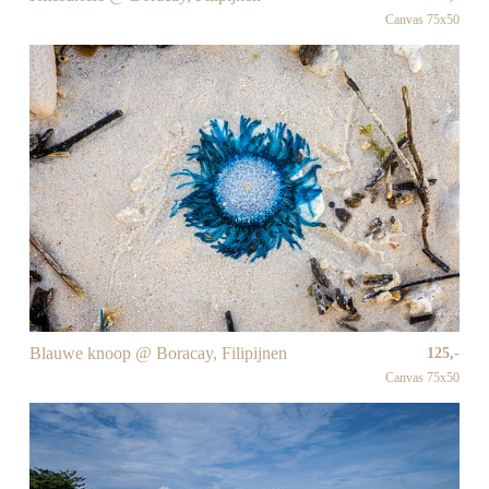
Canvas 75x50
Blauwe knoop @ Boracay, Filipijnen
125,-
Canvas 75x50