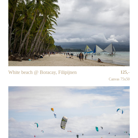
White beach @ Boracay, Filipijnen
125,-
Canvas 75x50