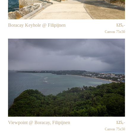
Boracay Keyhole @ Filipijnen
125,-
Canvas 75x50
Viewpoint @ Boracay, Filipijnen
125,-
Canvas 75x50