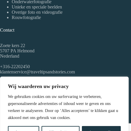
Onderwaterfotografie
Unieke en speciale beelden
Overige foto en videografie
Rouwfotografie
Contact
Zoete kers 22
5707 PA Helmond
Nederland
+316-22202450
klantenservice@traveltipsandstories.com
KvK nr: 91892368
Wij waarderen uw privacy
Over ons
We gebruiken cookies om uw surfervaring te verbeteren,
gepersonaliseerde advertenties of inhoud weer te geven en ons
Professionele fotograaf / videograaf met een passie voor
verkeer te analyseren. Door op ‘Alles accepteren’ te klikken gaat u
onderwater- en dronefoto- en videografie, die de hele wereld
akkoord met ons gebruik van cookies.
rondreist voor de allermooiste en meest spectaculaire foto's en
video's! Voor reisadviezen en andere foto- en videografie